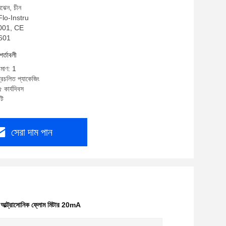
নঝেন, চীন
 Flo-Instru
:9001, CE
M601
শর্তাবলী
িমাণ: 1
্রচলিত প্যাকেজিং
 কার্যদিবস
টি
সেরা দাম পান
,
আল্ট্রাসোনিক ফ্লোম মিটার 20mA