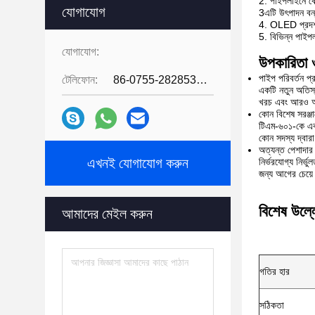
2. পাইপলাইনে কোন
যোগাযোগ
3এটি উৎপাদন বন্
4. OLED প্রদর্
5. বিভিন্ন পাইপ
যোগাযোগ:
উপকারিতা ও 
পাইপ পরিবর্তন প্
টেলিফোন:
86-0755-28285391
একটি নতুন অতিস্
খরচ এবং আরও অ
কোন বিশেষ সরঞ্জা
টিএম-৬০১-কে একট
কোন সদস্য দ্বারা
অত্যন্ত পেশাদার ন
এখনই যোগাযোগ করুন
নির্ভরযোগ্য নির্
জন্য আগের চেয়ে
বিশেষ উল্ল
আমাদের মেইল করুন
গতির হার
সঠিকতা