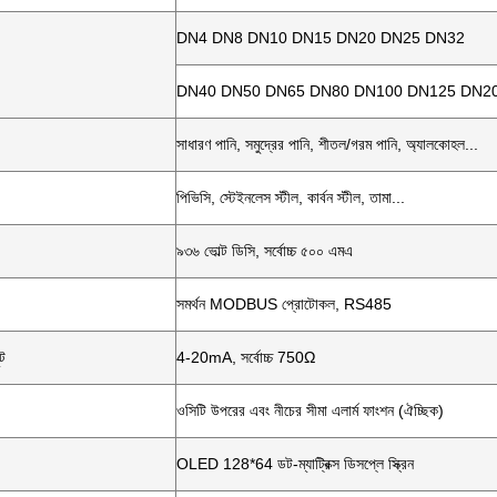
DN4 DN8 DN10 DN15 DN20 DN25 DN32
DN40 DN50 DN65 DN80 DN100 DN125 DN2
সাধারণ পানি, সমুদ্রের পানি, শীতল/গরম পানি, অ্যালকোহল...
পিভিসি, স্টেইনলেস স্টীল, কার্বন স্টীল, তামা...
৯৩৬ ভোল্ট ডিসি, সর্বোচ্চ ৫০০ এমএ
সমর্থন MODBUS প্রোটোকল, RS485
ট
4-20mA, সর্বোচ্চ 750Ω
ওসিটি উপরের এবং নীচের সীমা এলার্ম ফাংশন (ঐচ্ছিক)
OLED 128*64 ডট-ম্যাট্রিক্স ডিসপ্লে স্ক্রিন