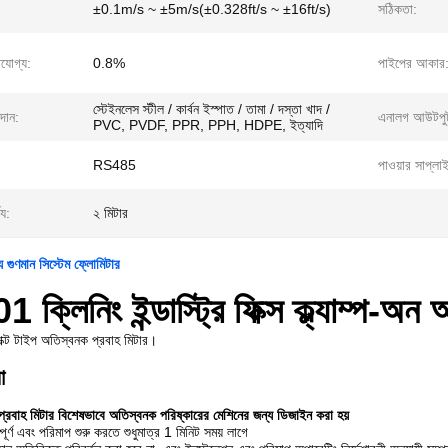
±0.1m/s ~ ±5m/s(±0.328ft/s ~ ±16ft/s)
সঠিকতা:
িযোগ্য:
0.8%
পাইপের আকার
স্টেইনলেস স্টীল / কার্বন ইস্পাত / তামা / দস্তা খাদ /
দান:
এনালগ আউটপু
PVC, PVDF, PPR, PPH, HDPE, ইত্যাদি
:
RS485
পাওয়ার সাপ্লা
্য:
২ মিটার
য গুণমান সিস্টেম ফ্লোমিটার
ক্লিনিং ইন্ডাস্ট্রি ফিক্স ক্ল্যাম্প-অন
্যাক্ট টাইপ অতিস্বনক প্রবাহ মিটার।
া
াহ মিটার বিশেষভাবে অতিস্বনক পরিষ্কারের মেশিনের জন্য ডিজাইন করা হয়
ূর্ণ এবং পরিমাপ শুরু করতে শুধুমাত্র 1 মিনিট সময় লাগে