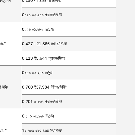
তুর্থাংশ
0.190 ∙ ৯.৪৯৬ আই/মিনিট
0০৫০ ০২.৫০৯ গ্যালন/মিনিট
0০২৬ ০১.২৮২ m3/h
৩/৮"
0.427 ∙ 21.366 লিটার/মিনিট
0.113 ₹5.644 গ্যালন/মিটার
0০৪৬ ০২.২৭৯ মি/ঘন্টা
ধ ইঞ্চি
0.760 ₹37.984 লিটার/মিনিট
0.201 ০.০৩৪ গ্যালন/মিনিট
0.১০৩ ০৫.১২৮ মি/ঘন্টা
/4 "
1০.৭০৯ ০৮৫.৪৬৪ লি/মিনিট