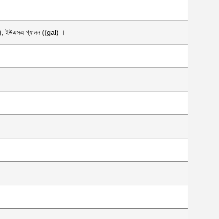
((l), ইউএসএ গ্যালন ((gal) ।