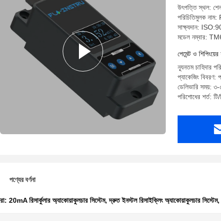
উৎপত্তি স্থল: শে
পরিচিতিমুলক নাম:
সাক্ষ্যদান: ISO
মডেল নম্বার: T
পেমেন্ট ও শিপিংয়ের 
ন্যূনতম চাহিদার পর
প্যাকেজিং বিবরণ: প
ডেলিভারি সময়: ৩-৫
পরিশোধের শর্ত: টি/
পণ্যের বর্ণনা
ধরা:
20mA রিসার্কুলার অ্যাকোয়াকুলচার সিস্টেম
,
দ্রুত ইনস্টল রিসাইক্লিং অ্যাকোয়াকুলচার সিস্টেম