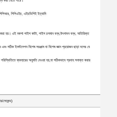
পন্ন করা যেতে পারে।
, পিপিআর, পিপিএইচ, এইচডিপিই ইত্যাদি
 করা হয়। এই নকশা পাইপ কাটা, পাইপ চলমান বন্ধ,উৎপাদন বন্ধ, অতিরিক্ত
ং সঠিক ইনস্টলেশন বিশেষ সরঞ্জাম বা বিশেষ জ্ঞান প্রয়োজন ছাড়া দলের যে
মন পরিস্থিতিতে ব্যবহারের অনুমতি দেওয়া হয়,যা সঠিকভাবে প্রবাহ সনাক্ত করার
র/সেকেন্ড)