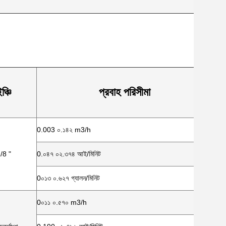
ঞ্চি
প্রবাহ পরিসীমা
0.003 ০.১৪২ m3/h
/8 "
0.০৪৭ ০২.৩৭৪ আই/মিনিট
0০১৩ ০.৬২৭ গ্যালন/মিনিট
0০১১ ০.৫৭০ m3/h