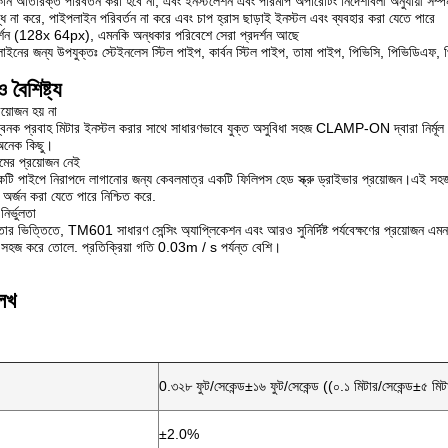
 অতিরিক্ত পরিবর্তন করা হবে না, এবং ইনস্টলেশন এবং পরিমাপ অপারেটিং নির্দেশাবলী অনুযায়ী সম্
ধ না করে, পাইপলাইন পরিবর্তন না করে এবং চাপ হ্রাস ছাড়াই ইনস্টল এবং ব্যবহার করা যেতে পারে
শন (128x 64px), এমনকি অন্ধকার পরিবেশে সেরা প্রদর্শন আছে
লাইনের জন্য উপযুক্তঃ স্টেইনলেস স্টিল পাইপ, কার্বন স্টিল পাইপ, তামা পাইপ, পিভিসি, পিভিডিএফ
বৈশিষ্ট্য
রয়োজন হয় না
বনক প্রবাহ মিটার ইনস্টল করার সাথে সাধারণভাবে যুক্ত অসুবিধা সহজ CLAMP-ON দ্বারা নির্মূল
নেক কিছু।
মের প্রয়োজন নেই
ি পাইপে নিরাপদে লাগানোর জন্য কেবলমাত্র একটি ফিলিপস হেড স্ক্রু ড্রাইভার প্রয়োজন।এই সহজ এব
 অর্জন করা যেতে পারে নিশ্চিত করে.
ির্ভুলতা
ভুলতার ভিত্তিতে, TM601 সাধারণ সেন্সিং অ্যাপ্লিকেশন এবং আরও সুনির্দিষ্ট পর্যবেক্ষণের প্রয়োজন এ
 সহজ করে তোলে. প্রতিক্রিয়া গতি 0.03m / s পর্যন্ত বেশি।
েখ
0.৩২৮ ফুট/সেকেন্ড±১৬ ফুট/সেকেন্ড ((০.১ মিটার/সেকেন্ড±৫ মিটা
±2.0%