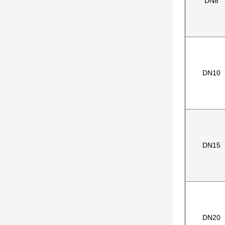
DN8
DN10
DN15
DN20