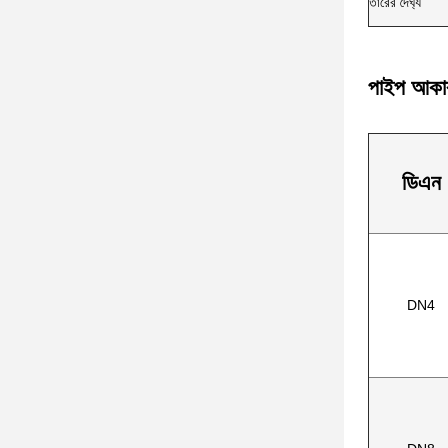
তারের দৈর্ঘ্য
পাইপ আকার 
ডিএন
DN4