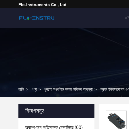
Flo-Instruments Co., Ltd
বাড
বাড়ি
>
পণ্য
>
পুনরায় সঞ্চালিত জলজ উদ্ভিদ ব্যবস্থা
>
দ্রুত ইনস্টলযোগ্য গু
বিভাগসমূহ
ক্ল্যাম্প-অন অতিস্বনক ফ্লোমিটার
(60)