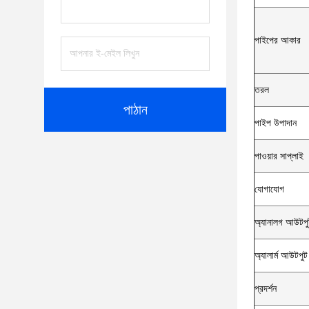
পাইপের আকার
তরল
পাঠান
পাইপ উপাদান
পাওয়ার সাপ্লাই
যোগাযোগ
অ্যানালগ আউটপু
অ্যালার্ম আউটপুট
প্রদর্শন