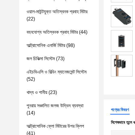
ওয়াল-মাউন্টযুক্ত অতিস্বনক প্রবাহ মিটার
(22)
বহনযোগ্য অতিস্বনক প্রবাহ মিটার
(44)
আল্ট্রাসোনিক এনার্জি মিটার
(98)
জল চিকিত্সা সিস্টেম
(73)
এইচভিএসি ও বিল্ডিং ম্যানেজমেন্ট সিস্টেম
(52)
খাদ্য ও পানীয়
(23)
পুনরায় সঞ্চালিত জলজ উদ্ভিদ ব্যবস্থা
পণ্যের বিবরণ
(14)
বিশেষভাবে তুলে 
আল্ট্রাসোনিক ফ্লো মিটারের উপর ক্লিপ
(41)