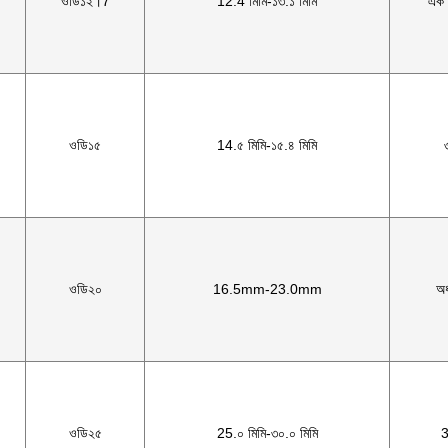
ওডি১২।7
12.4 মিমি-১৩.১ মিমি
এক চ
ওডি১৫
14.৫ মিমি-১৫.৪ মিমি
ওডি২০
16.5mm-23.0mm
অর্
ওডি২৫
25.০ মিমি-৩০.০ মিমি
3