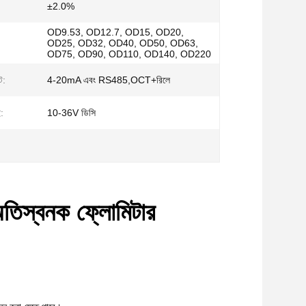
±2.0%
OD9.53, OD12.7, OD15, OD20,
:
OD25, OD32, OD40, OD50, OD63,
OD75, OD90, OD110, OD140, OD220
ট:
4-20mA এবং RS485,OCT+রিলে
ই:
10-36V ডিসি
 অতিস্বনক ফ্লোমিটার