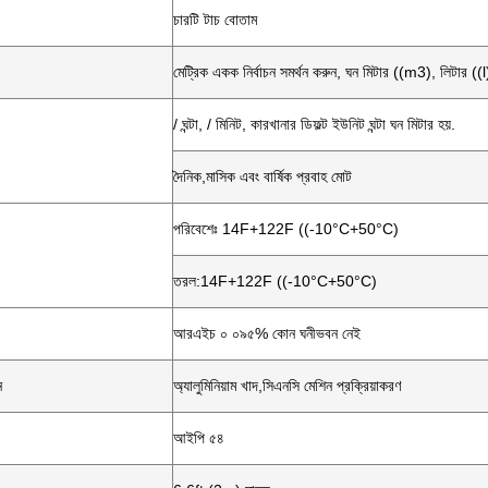
চারটি টাচ বোতাম
মেট্রিক একক নির্বাচন সমর্থন করুন, ঘন মিটার ((m3), লিটার 
/ ঘন্টা, / মিনিট, কারখানার ডিফল্ট ইউনিট ঘন্টা ঘন মিটার হয়.
দৈনিক,মাসিক এবং বার্ষিক প্রবাহ মোট
পরিবেশেঃ 14F+122F ((-10°C+50°C)
তরল:14F+122F ((-10°C+50°C)
আরএইচ ০ ০৯৫% কোন ঘনীভবন নেই
ন
অ্যালুমিনিয়াম খাদ,সিএনসি মেশিন প্রক্রিয়াকরণ
আইপি ৫৪