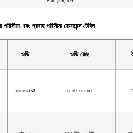
6.6ft (2m) মানক
পরিসীমা এবং প্রবাহ পরিসীমা রেফারেন্স টেবিল
ওডি
ওডি রেঞ্জ
ই
ওডোজ ৯।53
৯৫ মিমি-১০.৫ মিমি
1