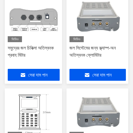
ভিডিও
ভিডিও
সমুদ্রের জল চিকিত্সা অতিস্বনক
জল সিস্টেমের জন্য ক্ল্যাম্প-অন
প্রবাহ মিটার
অতিস্বনক ফ্লোমিটার
সেরা দাম পান
সেরা দাম পান