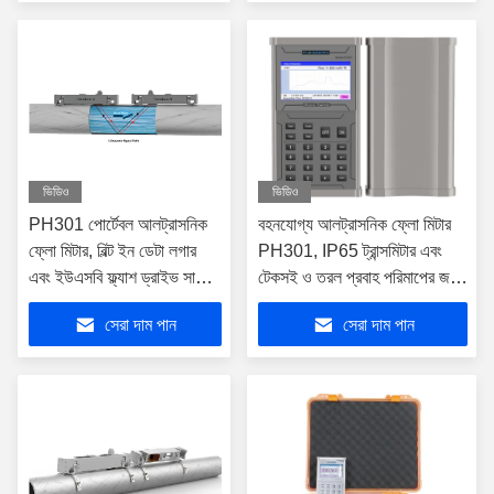
ভিডিও
ভিডিও
PH301 পোর্টেবল আলট্রাসনিক
বহনযোগ্য আলট্রাসনিক ফ্লো মিটার
ফ্লো মিটার, বিল্ট ইন ডেটা লগার
PH301, IP65 ট্রান্সমিটার এবং
এবং ইউএসবি ফ্ল্যাশ ড্রাইভ সাপোর্ট
টেকসই ও তরল প্রবাহ পরিমাপের জন্য
সহ, যা ফ্লো ডেটা ট্রান্সফার ও
IP68 ট্রান্সডিউসার সুরক্ষা সহ
সেরা দাম পান
সেরা দাম পান
বিশ্লেষণের জন্য ব্যবহৃত হয়