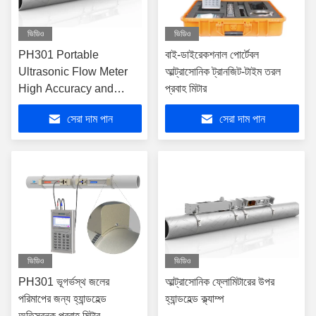
ভিডিও
ভিডিও
PH301 Portable
বাই-ডাইরেকশনাল পোর্টেবল
Ultrasonic Flow Meter
আল্ট্রাসোনিক ট্রানজিট-টাইম তরল
High Accuracy and
প্রবাহ মিটার
Reliability for Liquid
সেরা দাম পান
সেরা দাম পান
Flow Measurement in
Different Pipe Materials
ভিডিও
ভিডিও
PH301 ভূগর্ভস্থ জলের
আল্ট্রাসোনিক ফ্লোমিটারের উপর
পরিমাপের জন্য হ্যান্ডহেল্ড
হ্যান্ডহেল্ড ক্ল্যাম্প
অতিস্বনক প্রবাহ মিটার