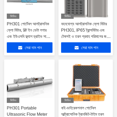
ভিডিও
ভিডিও
PH301 পোর্টেবল আলট্রাসনিক
বহনযোগ্য আলট্রাসনিক ফ্লো মিটার
ফ্লো মিটার, বিল্ট ইন ডেটা লগার
PH301, IP65 ট্রান্সমিটার এবং
এবং ইউএসবি ফ্ল্যাশ ড্রাইভ সাপোর্ট
টেকসই ও তরল প্রবাহ পরিমাপের জন্য
সহ, যা ফ্লো ডেটা ট্রান্সফার ও
IP68 ট্রান্সডিউসার সুরক্ষা সহ
সেরা দাম পান
সেরা দাম পান
বিশ্লেষণের জন্য ব্যবহৃত হয়
ভিডিও
ভিডিও
PH301 Portable
বাই-ডাইরেকশনাল পোর্টেবল
Ultrasonic Flow Meter
আল্ট্রাসোনিক ট্রানজিট-টাইম তরল