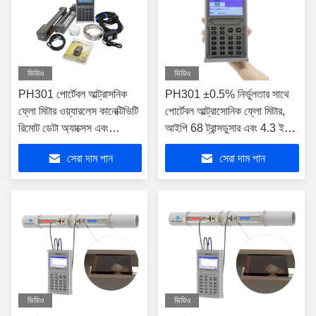
ভিডিও
ভিডিও
PH301 পোর্টেবল আল্ট্রাসনিক
PH301 ±0.5% নির্ভুলতার সাথে
ফ্লো মিটার ওয়্যারলেস কানেক্টিভিটি
পোর্টেবল আল্ট্রাসোনিক ফ্লো মিটার,
রিমোট ডেটা অ্যাক্সেস এবং
আইপি 68 ট্রান্সডুসার এবং 4.3 ইঞ্চি
ইন্ডাস্ট্রিয়াল প্রসেস কন্ট্রোলের
টিএফটি স্ক্রিন
সেরা দাম পান
সেরা দাম পান
জন্য IP65 ট্রান্সমিটার সহ
ভিডিও
ভিডিও