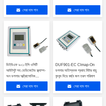
সেরা দাম পান
সেরা দাম পান
ডিইউএফ ৯০১-ইসি ওসিটি
DUF901-EC Clmap-On
আউটপুট সহ ডেডিকেটেড ক্ল্যাম্প-
ডপলার অতিস্বনক প্রবাহ মিটার বায়ু
অন ডপলার আল্ট্রাসোনিক
বুদবুদ দিয়ে বর্জ্য জল তরল পরিমাপ
ফ্লোমিটার
সেরা দাম পান
সেরা দাম পান