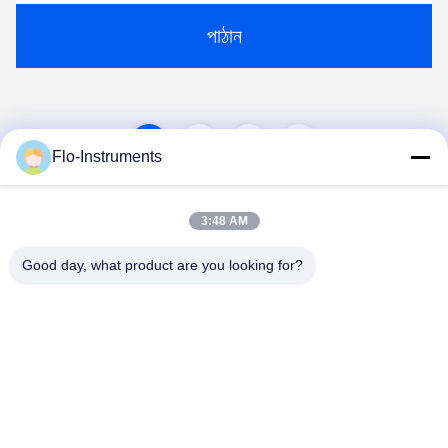
পাঠান
1
2
Flo-Instruments
3:48 AM
Good day, what product are you looking for?
Flo-Instruments Co., Ltd
sales@flo-instruments.com
86-0755-28285391