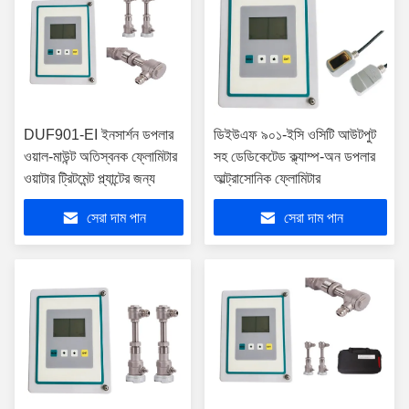
DUF901-EI ইনসার্শন ডপলার
ডিইউএফ ৯০১-ইসি ওসিটি আউটপুট
ওয়াল-মাউন্ট অতিস্বনক ফ্লোমিটার
সহ ডেডিকেটেড ক্ল্যাম্প-অন ডপলার
ওয়াটার ট্রিটমেন্ট প্ল্যান্টের জন্য
আল্ট্রাসোনিক ফ্লোমিটার
সেরা দাম পান
সেরা দাম পান