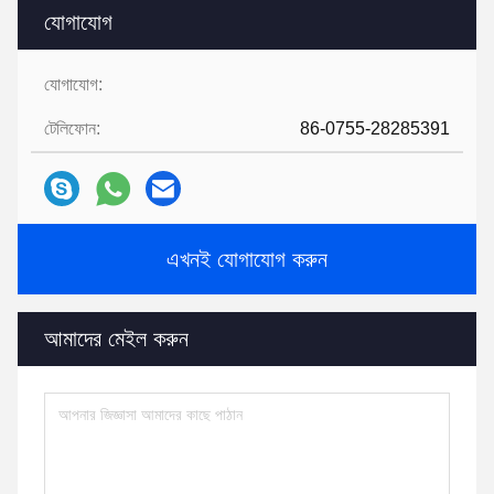
যোগাযোগ
যোগাযোগ:
টেলিফোন:
86-0755-28285391
এখনই যোগাযোগ করুন
আমাদের মেইল করুন