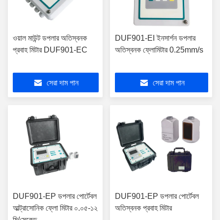
ওয়াল মাউন্ট ডপলার অতিস্বনক
DUF901-EI ইনসার্শন ডপলার
প্রবাহ মিটার DUF901-EC
অতিস্বনক ফ্লোমিটার 0.25mm/s
সেরা দাম পান
সেরা দাম পান
DUF901-EP ডপলার পোর্টেবল
DUF901-EP ডপলার পোর্টেবল
আল্ট্রাসোনিক ফ্লো মিটার ০.০৫-১২
অতিস্বনক প্রবাহ মিটার
মি/সেকেন্ড