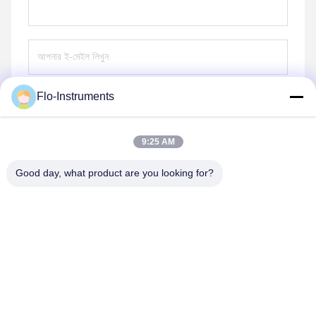
Flo-Instruments
পাঠান
9:25 AM
Good day, what product are you looking for?
Flo-Instruments Co., Ltd
sales@flo-instruments.com
86-0755-28285391
১৫ তলা, বিল্ডিং এফ, বান্টিয়ান ইন্টারন্যাশনাল সেন্টার, নং ৫ হুয়ানচেং সাউথ রোড,