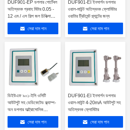
DUF901-EP ডপলার পোর্টেবল
DUF901-EI ইনসার্শন ডপলার
অতিস্বনক প্রবাহ মিটার 0.05 -
ওয়াল-মাউন্ট অতিস্বনক ফ্লোমিটার
12 এম / এস শিল্প জল চিকিত্সা
ওয়াটার ট্রিটমেন্ট প্ল্যান্টের জন্য
উদ্ভিদ জন্য
সেরা দাম পান
সেরা দাম পান
ডিইউএফ ৯০১-ইসি ওসিটি
DUF901-EI ইনসার্শন ডপলার
আউটপুট সহ ডেডিকেটেড ক্ল্যাম্প-
ওয়াল-মাউন্ট 4-20mA আউটপুট সহ
অন ডপলার আল্ট্রাসোনিক
অতিস্বনক ফ্লোমিটার
ফ্লোমিটার
সেরা দাম পান
সেরা দাম পান