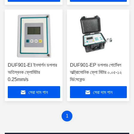
DUF901-EI ইনসার্শন ডপলার
DUF901-EP ডপলার পোর্টেবল
অতিস্বনক ফ্লোমিটার
আল্ট্রাসোনিক ফ্লো মিটার ০.০৫-১২
0.25mm/s
মি/সেকেন্ড
সেরা দাম পান
সেরা দাম পান
1