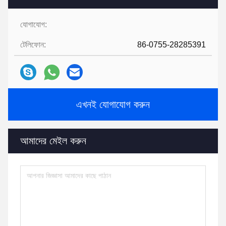
যোগাযোগ:
টেলিফোন:
86-0755-28285391
এখনই যোগাযোগ করুন
আমাদের মেইল করুন