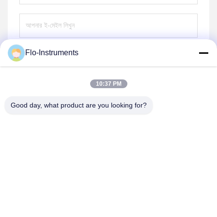
Flo-Instruments
পাঠান
10:37 PM
Good day, what product are you looking for?
Flo-Instruments Co., Ltd
sales@flo-instruments.com
86-0755-28285391
১৫ তলা, বিল্ডিং এফ, বান্টিয়ান ইন্টারন্যাশনাল সেন্টার, নং ৫ হুয়ানচেং সাউথ রোড,
বান্টিয়ান স্ট্রিট, লংগাং জেলা, শেঞ্জেন, ৫১৮১২৯, চীন