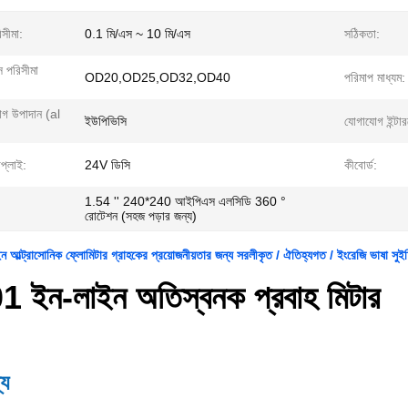
িসীমা:
0.1 মি/এস ~ 10 মি/এস
সঠিকতা:
স পরিসীমা
OD20,OD25,OD32,OD40
পরিমাপ মাধ্যম:
াগ উপাদান (al
ইউপিভিসি
যোগাযোগ ইন্টা
াপ্লাই:
24V ডিসি
কীবোর্ড:
1.54 '' 240*240 আইপিএস এলসিডি 360 °
রোটেশন (সহজ পড়ার জন্য)
ল্ট্রাসোনিক ফ্লোমিটার গ্রাহকের প্রয়োজনীয়তার জন্য সরলীকৃত / ঐতিহ্যগত / ইংরেজি ভাষা সুই
 ইন-লাইন অতিস্বনক প্রবাহ মিটার
্য