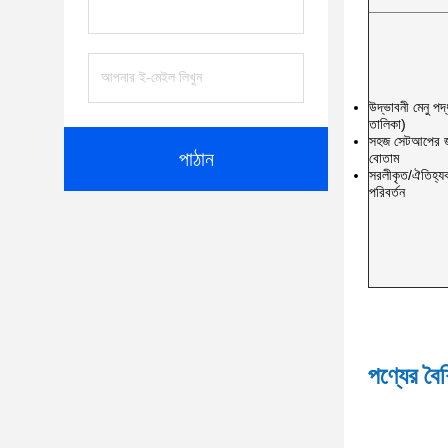
উদ্ভাবনী মেনু পদ
তালিকা)
সহজ সেটআপের জন
পাঠান
বোতাম
সরলীকৃত/ঐতিহ্যব
পরিবর্তন
পণ্যের বৈশি