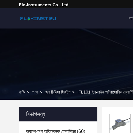
Flo-Instruments Co., Ltd
বাড
বাড়ি
>
পণ্য
>
জল চিকিত্সা সিস্টেম
>
FL101 ইন-লাইন আল্ট্রাসোনিক ফ্লোমিটা
বিভাগসমূহ
ক্ল্যাম্প-অন অতিস্বনক ফ্লোমিটার
(60)