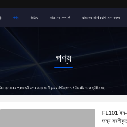
়ি
পণ্য
ভিডিও
আমাদের সম্পর্কে
আমাদের সাথে যোগাযোগ করুন
পণ্য
র গ্রাহকের প্রয়োজনীয়তার জন্য সরলীকৃত / ঐতিহ্যগত / ইংরেজি ভাষা সুইচিং সহ
FL101 ইন-লাই
জন্য সরলীকৃত