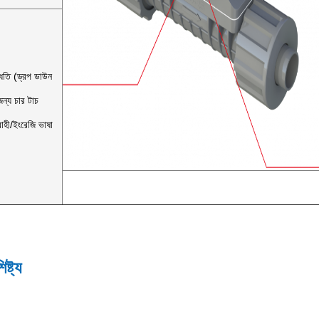
্ধতি (ড্রপ ডাউন
্য চার টাচ
াহী/ইংরেজি ভাষা
ষ্ট্য