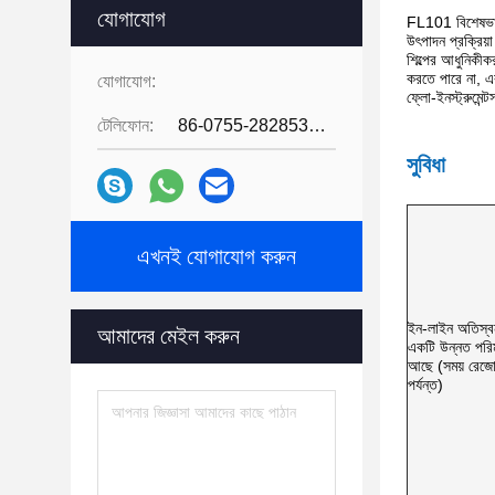
যোগাযোগ
FL101 বিশেষভাবে
উৎপাদন প্রক্রিয়া
শিল্পের আধুনিকীক
করতে পারে না, এ
যোগাযোগ:
ফ্লো-ইনস্ট্রুমে
টেলিফোন:
86-0755-28285391
সুবিধা
এখনই যোগাযোগ করুন
ইন-লাইন অতিস্বন
আমাদের মেইল করুন
একটি উন্নত পরিমা
আছে (সময় রে
পর্যন্ত)