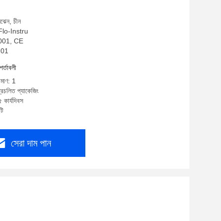
নঝেন, চীন
 Flo-Instru
:9001, CE
101
শর্তাবলী
িমাণ: 1
্রচলিত প্যাকেজিং
 কার্যদিবস
টি
সেরা দাম পান