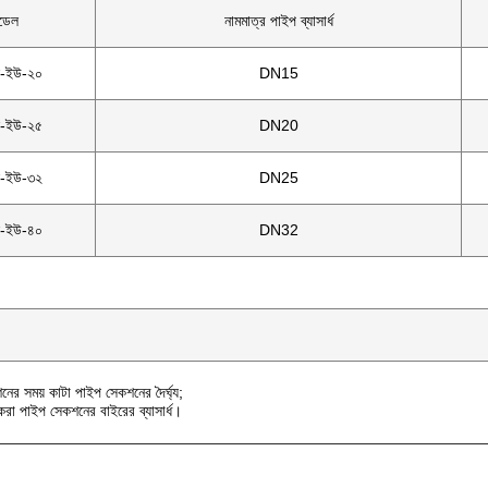
ডেল
নামমাত্র পাইপ ব্যাসার্ধ
ি-ইউ-২০
DN15
ি-ইউ-২৫
DN20
ি-ইউ-৩২
DN25
ি-ইউ-৪০
DN32
নের সময় কাটা পাইপ সেকশনের দৈর্ঘ্য;
রা পাইপ সেকশনের বাইরের ব্যাসার্ধ।