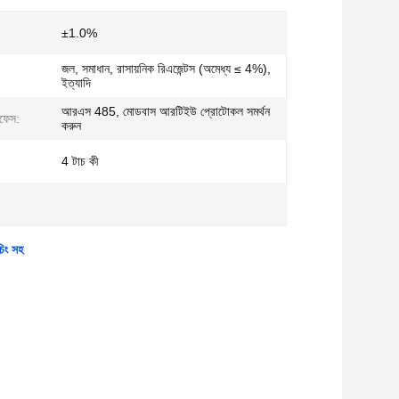
±1.0%
জল, সমাধান, রাসায়নিক রিএজেন্টস (অমেধ্য ≤ 4%),
ইত্যাদি
আরএস 485, মোডবাস আরটিইউ প্রোটোকল সমর্থন
রফেস:
করুন
4 টাচ কী
চিং সহ