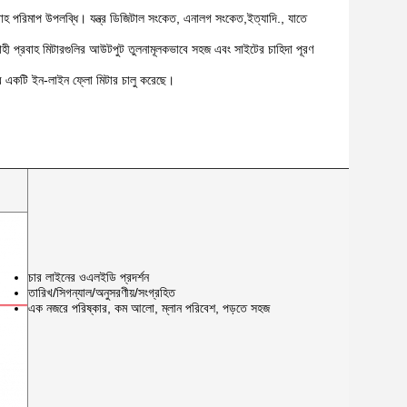
বাহ পরিমাপ উপলব্ধি। যন্ত্র ডিজিটাল সংকেত, এনালগ সংকেত,ইত্যাদি., যাতে
বাহী প্রবাহ মিটারগুলির আউটপুট তুলনামূলকভাবে সহজ এবং সাইটের চাহিদা পূরণ
নের একটি ইন-লাইন ফ্লো মিটার চালু করেছে।
চার লাইনের ওএলইডি প্রদর্শন
তারিখ/সিগন্যাল/অনুসরণীয়/সংগ্রহিত
এক নজরে পরিষ্কার, কম আলো, ম্লান পরিবেশ, পড়তে সহজ