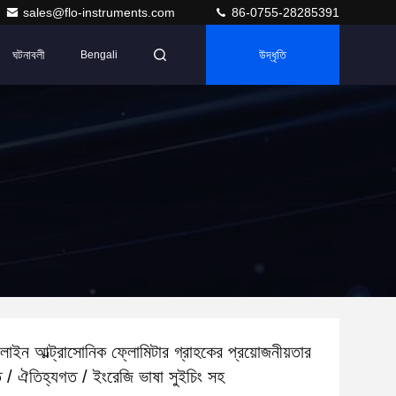
sales@flo-instruments.com
86-0755-28285391
ঘটনাবলী
উদ্ধৃতি
Bengali
ন আল্ট্রাসোনিক ফ্লোমিটার গ্রাহকের প্রয়োজনীয়তার
 / ঐতিহ্যগত / ইংরেজি ভাষা সুইচিং সহ