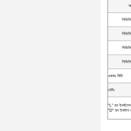
ম
পিভিস
পিভিস
পিভিস
পিভিস
এককঃ মিমি
নোটঃ
"L" হল ইনস্টলেশ
"D" হল ইনস্টল ক