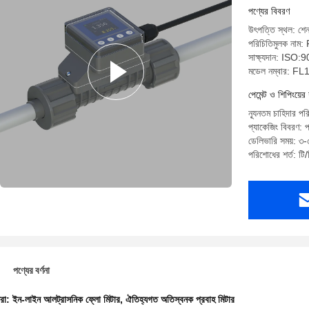
পণ্যের বিবরণ
উৎপত্তি স্থল: শে
পরিচিতিমুলক নাম:
সাক্ষ্যদান: ISO
মডেল নম্বার: FL
পেমেন্ট ও শিপিংয়ের 
ন্যূনতম চাহিদার পর
প্যাকেজিং বিবরণ: প
ডেলিভারি সময়: ৩-৫
পরিশোধের শর্ত: টি/
পণ্যের বর্ণনা
ধরা:
ইন-লাইন আলট্রাসনিক ফ্লো মিটার
,
ঐতিহ্যগত অতিস্বনক প্রবাহ মিটার