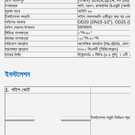
রিলে আউটপুট
(ঐচ্ছিক) 30VDC@1A, কম 2Hz কম সুইচ
গণমাধ্যম
পানি, দ্রবণ, রাসায়নিক রিএজেন্ট (অশুচিত
সুরক্ষা স্তর
আইপি ৬৬
ইনস্টলেশন পদ্ধতি
পাইপ সেকশনগুলি একীভূত করা হয় এবং পিভি
পাইপের আকার
OD20 (DN15-1⁄2"), OD25 (DN2
পাইপ সেকশন উপাদান
ইউপিভিসি
মিডিয়া তাপমাত্রা
০°সি-৬০°
কাজের তাপমাত্রা
-১০°সি-৫০°সি
পরিবেশে আর্দ্রতা
আপেক্ষিক আর্দ্রতা 0%-95%, কোন ঘনী
প্রযোজ্য সান্দ্রতা
<৩০০ সিএসটি (মিমি/সেকেন্ড)
তারের দৈর্ঘ্য
স্ট্যান্ডার্ডঃ ২ মিটার (৬.৬ ফুট) । এটি ২০ 
ইনস্টলেশন
1. পাইপ কেটে
ইনস্টলেশন পয়েন্ট নির্বাচন প্র