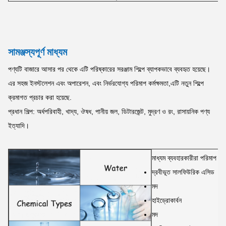
সামঞ্জস্যপূর্ণ মাধ্যম
পণ্যটি বাজারে আসার পর থেকে এটি পরিষ্কারের সরঞ্জাম শিল্পে ব্যাপকভাবে ব্যবহৃত হয়েছে।
এর সহজ ইনস্টলেশন এবং অপারেশন, এবং নির্ভরযোগ্য পরিমাপ কর্মক্ষমতা,এটি নতুন শিল্পে
ক্রমাগত প্রচার করা হয়েছে.
প্রধান শিল্প: অর্ধপরিবাহী, খাদ্য, ঔষধ, পানীয় জল, ডিটারজেন্ট, মুদ্রণ ও রং, রাসায়নিক পণ্য
ইত্যাদি।
মাধ্যম ব্যবহারকারীরা পরিমাপ কর
দ্রবীভূত সালফিউরিক এসিড
মদ
হাইড্রোকার্বন
মদ