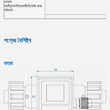
বোতাম
সরলীকৃত/ঐতিহ্যবাহী/ইংরেজি ভাষা
পরিবর্তন
পণ্যের বৈশিষ্ট্য
মাত্রা