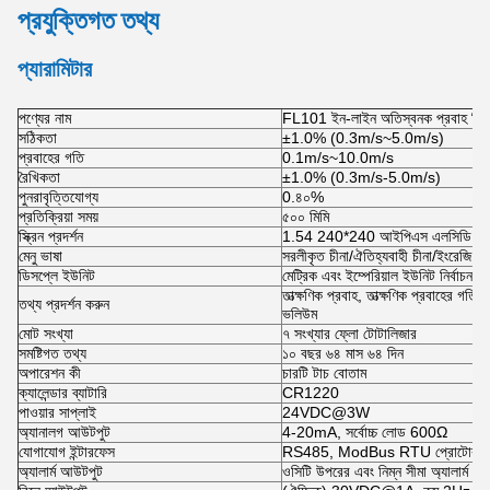
প্রযুক্তিগত তথ্য
প্যারামিটার
পণ্যের নাম
FL101 ইন-লাইন অতিস্বনক প্রবাহ মিট
সঠিকতা
±1.0% (0.3m/s~5.0m/s)
প্রবাহের গতি
0.1m/s~10.0m/s
রৈখিকতা
±1.0% (0.3m/s-5.0m/s)
পুনরাবৃত্তিযোগ্য
0.৪০%
প্রতিক্রিয়া সময়
৫০০ মিমি
স্ক্রিন প্রদর্শন
1.54 240*240 আইপিএস এলসিডি 360° 
মেনু ভাষা
সরলীকৃত চীনা/ঐতিহ্যবাহী চীনা/ইংরেজি
ডিসপ্লে ইউনিট
মেট্রিক এবং ইম্পেরিয়াল ইউনিট নির্
তাত্ক্ষণিক প্রবাহ, তাত্ক্ষণিক প্রবাহের গ
তথ্য প্রদর্শন করুন
ভলিউম
মোট সংখ্যা
৭ সংখ্যার ফ্লো টোটালিজার
সমষ্টিগত তথ্য
১০ বছর ৬৪ মাস ৬৪ দিন
অপারেশন কী
চারটি টাচ বোতাম
ক্যালেন্ডার ব্যাটারি
CR1220
পাওয়ার সাপ্লাই
24VDC@3W
অ্যানালগ আউটপুট
4-20mA, সর্বোচ্চ লোড 600Ω
যোগাযোগ ইন্টারফেস
RS485, ModBus RTU প্রোটোকল স
অ্যালার্ম আউটপুট
ওসিটি উপরের এবং নিম্ন সীমা অ্যালার্ম 