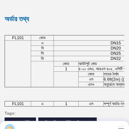
মিটারটি মাঝখানে রাখুন এবং ইনস্
5পাওয়ার অন এবং চালান
তারের অন্য প্রান্তটি 24V DC প
প্যাকেজ এবং আনুষাঙ্গিক