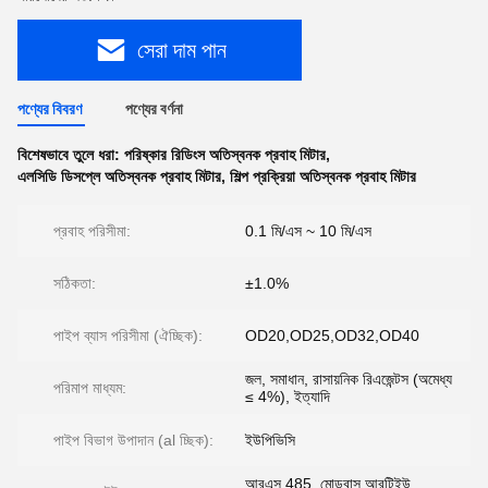
সেরা দাম পান
পণ্যের বিবরণ
পণ্যের বর্ণনা
বিশেষভাবে তুলে ধরা:
পরিষ্কার রিডিংস অতিস্বনক প্রবাহ মিটার
,
এলসিডি ডিসপ্লে অতিস্বনক প্রবাহ মিটার
,
শিল্প প্রক্রিয়া অতিস্বনক প্রবাহ মিটার
প্রবাহ পরিসীমা:
0.1 মি/এস ~ 10 মি/এস
সঠিকতা:
±1.0%
পাইপ ব্যাস পরিসীমা (ঐচ্ছিক):
OD20,OD25,OD32,OD40
জল, সমাধান, রাসায়নিক রিএজেন্টস (অমেধ্য
পরিমাপ মাধ্যম:
≤ 4%), ইত্যাদি
পাইপ বিভাগ উপাদান (al চ্ছিক):
ইউপিভিসি
আরএস 485, মোডবাস আরটিইউ