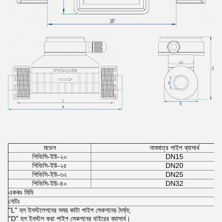
মডেল
নামমাত্র পাইপ ব্যাসার্ধ
পিভিসি-ইউ-২০
DN15
পিভিসি-ইউ-২৫
DN20
পিভিসি-ইউ-৩২
DN25
পিভিসি-ইউ-৪০
DN32
এককঃ মিমি
নোটঃ
"L" হল ইনস্টলেশনের সময় কাটা পাইপ সেকশনের দৈর্ঘ্য;
"D" হল ইনস্টল করা পাইপ সেকশনের বাইরের ব্যাসার্ধ।