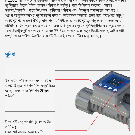
FL101 বিশেষভাবে পাইপলাইনে বিভিন্ন তরল প্রবাহ পরিমাপ করতে ব্যবহৃত হয়, উৎপাদন
প্রক্রিয়ায় রিয়েল টাইম প্রবাহ পরিমাপ উপলব্ধি। যন্ত্র ডিজিটাল সংকেত, এনালগ
সংকেত,ইত্যাদি., যাতে উৎপাদন প্রক্রিয়া পরিমাপ এবং নিয়ন্ত্রণ বাস্তবায়ন করা যায়।
শিল্পের আধুনিকীকরণের প্রয়োজনের কারণে, অটোমেশন অর্জনের জন্য যন্ত্রপাতিগুলির সমৃদ্ধ
আউটপুট প্রয়োজন।ঐতিহ্যবাহী প্রবাহ মিটারগুলির আউটপুট তুলনামূলকভাবে সহজ এবং
সাইটের চাহিদা পূরণ করতে পারে না, এবং এটি মূল অবস্থানে প্রতিস্থাপন করা প্রয়োজন।
ফ্লো-ইনস্ট্রুমেন্টস চাপ হ্রাস, ডাবল ইউনিয়ন সংযোগ এবং সহজ ইনস্টলেশন ছাড়াই একটি
সম্পূর্ণ সোজা পাইপ ডিজাইনের একটি ইন-লাইন ফ্লো মিটার চালু করেছে।
সুবিধা
ইন-লাইন অতিস্বনক প্রবাহ মিটার
একটি উন্নত পরিমাপ চিপ অন্তর্নির্মিত
আছে (সময় রেজোলিউশন 20ps
পর্যন্ত)
উদ্ভাবনী মেনু পদ্ধতি (ড্রপ ডাউন
তালিকা)
সহজ সেটআপের জন্য চার টাচ