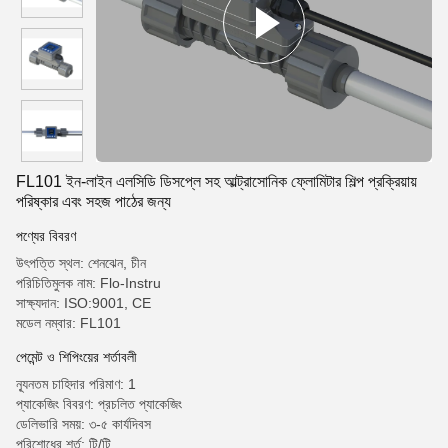
FL101 ইন-লাইন এলসিডি ডিসপ্লে সহ আল্ট্রাসোনিক ফ্লোমিটার শিল্প প্রক্রিয়ায়
পরিষ্কার এবং সহজ পাঠের জন্য
পণ্যের বিবরণ
উৎপত্তি স্থল: শেনঝেন, চীন
পরিচিতিমুলক নাম: Flo-Instru
সাক্ষ্যদান: ISO:9001, CE
মডেল নম্বার: FL101
পেমেন্ট ও শিপিংয়ের শর্তাবলী
ন্যূনতম চাহিদার পরিমাণ: 1
প্যাকেজিং বিবরণ: প্রচলিত প্যাকেজিং
ডেলিভারি সময়: ৩-৫ কার্যদিবস
পরিশোধের শর্ত: টি/টি