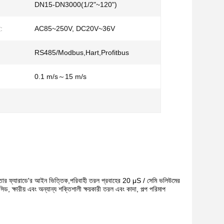
DN15-DN3000(1/2"~120")
ই:
AC85~250V, DC20V~36V
RS485/Modbus,Hart,Profitbus
0.1 m/s～15 m/s
নুঘটকতার ফ্যারাডে'র আইন ভিত্তিক,পরিবাহী তরল প্রবাহের 20 μS / সেমি ভলিউমের
, ক্ষারীয় এবং অন্যান্য শক্তিশালী ক্ষয়কারী তরল এবং কাদা, পল্প পরিমাপ