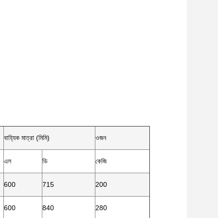
বাহ্যিক মাত্রা (মিমি)
ওজন
এল
ডি
কেজি
600
715
200
600
840
280