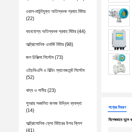
ওয়াল-মাউন্টযুক্ত অতিস্বনক প্রবাহ মিটার
(22)
বহনযোগ্য অতিস্বনক প্রবাহ মিটার
(44)
আল্ট্রাসোনিক এনার্জি মিটার
(98)
জল চিকিত্সা সিস্টেম
(73)
এইচভিএসি ও বিল্ডিং ম্যানেজমেন্ট সিস্টেম
(52)
খাদ্য ও পানীয়
(23)
পুনরায় সঞ্চালিত জলজ উদ্ভিদ ব্যবস্থা
পণ্যের বিবরণ
(14)
বিশেষভাবে তুলে 
আল্ট্রাসোনিক ফ্লো মিটারের উপর ক্লিপ
(41)