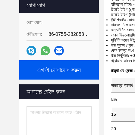
যোগাযোগ
ইন্টিগ্রাল টাই
রিমোট টাইপ ((
রিমোট টাইপ (প
ইন্টিগ্রেটেড ভে
যোগাযোগ:
সামনের দিকে এবং
অন্তর্নির্মিত রেফ
টেলিফোন:
86-0755-28285391
ডাবল ফ্রিকোয়েন্স
সুনির্দিষ্ট কয়েল
উচ্চ সুরক্ষা গ্রে
কোন চলন্ত অংশ ন
উচ্চ নির্ভুলতা
স্ট্যান্ডার্ড তারের
এখনই যোগাযোগ করুন
মাত্রা
এর
সেন্সর
নামমাত্র ব্যাসার্ধ
আমাদের মেইল করুন
মিমি
15
20