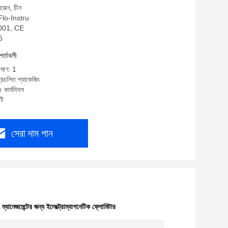
নঝেন, চীন
 Flo-Instru
:9001, CE
6
শর্তাবলী
িমাণ: 1
্রচলিত প্যাকেজিং
 কার্যদিবস
টি
সেরা দাম পান
িং ম্যানেজমেন্টের জন্য ইলেক্ট্রোম্যাগনেটিক ফ্লোমিটার