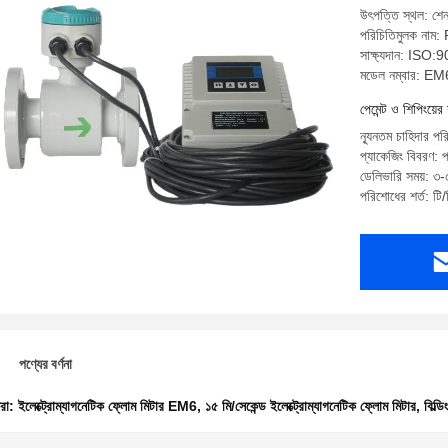
উৎপত্তি স্থল: শে
পরিচিতিমুলক নাম:
সাক্ষ্যদান: ISO
মডেল নম্বার: EM
পেমেন্ট ও শিপিংয়ের 
ন্যূনতম চাহিদার পর
প্যাকেজিং বিবরণ: প
ডেলিভারি সময়: ৩-৫
পরিশোধের শর্ত: টি/
পণ্যের বর্ণনা
ধরা:
ইলেক্ট্রোম্যাগনেটিক ফ্লোম মিটার EM6
,
১৫ মি/সেকেন্ড ইলেক্ট্রোম্যাগনেটিক ফ্লোম মিটার
,
বিল্ড