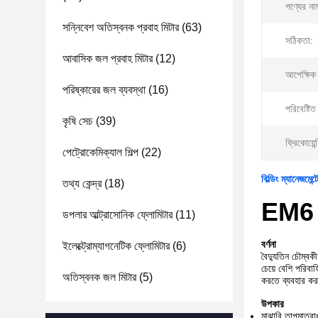
পণ্যের না
সন্নিবেশ অতিস্বনক প্রবাহ মিটার
(63)
সঠিকতা:
আবাসিক জল প্রবাহ মিটার
(12)
আপেক্ষিক 
পরিষ্কারের জল ব্যবস্থা
(16)
পরিবেষ্টিত
কৃষি সেচ
(39)
ফ্রিকোয়ে
পেট্রোকেমিক্যাল শিল্প
(22)
বিল্ডিং ম্যানেজমে
তথ্য কেন্দ্র
(18)
EM6 ইল
ডপলার আল্ট্রাসোনিক ফ্লোমিটার
(11)
বর্ণনা
ইলেক্ট্রোম্যাগনেটিক ফ্লোমিটার
(6)
বৈদ্যুতিন চৌম্বক
চেয়ে বেশি পরিবা
অতিস্বনক জল মিটার
(5)
করতে ব্যবহার কর
উপকার
মাঝারি তাপমাত্রা