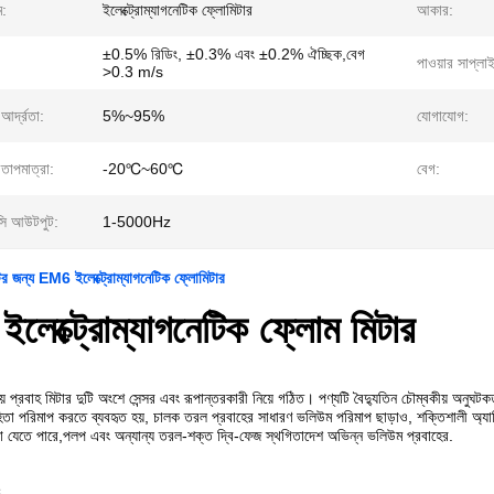
ম:
ইলেক্ট্রোম্যাগনেটিক ফ্লোমিটার
আকার:
±0.5% রিডিং, ±0.3% এবং ±0.2% ঐচ্ছিক,বেগ
পাওয়ার সাপ্লা
>0.3 m/s
আর্দ্রতা:
5%~95%
যোগাযোগ:
 তাপমাত্রা:
-20℃~60℃
বেগ:
ন্সি আউটপুট:
1-5000Hz
ন্টের জন্য EM6 ইলেক্ট্রোম্যাগনেটিক ফ্লোমিটার
েক্ট্রোম্যাগনেটিক ফ্লোম মিটার
ীয় প্রবাহ মিটার দুটি অংশে সেন্সর এবং রূপান্তরকারী নিয়ে গঠিত। পণ্যটি বৈদ্যুতিন চৌম্বকীয় অ
হিতা পরিমাপ করতে ব্যবহৃত হয়, চালক তরল প্রবাহের সাধারণ ভলিউম পরিমাপ ছাড়াও, শক্তিশালী অ্যাসিড
া যেতে পারে,পলপ এবং অন্যান্য তরল-শক্ত দ্বি-ফেজ স্থগিতাদেশ অভিন্ন ভলিউম প্রবাহের.
ঃ