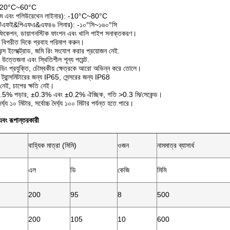
পঃ -20°C~60°C
গাম এবং পলিউরেথেন লাইনার): -10°C~80°C
িটিএফই&পিএফএ&এফ৪৬ লিনার): -১০°সি~১৬০°সি
রিফিকেশন, ডায়াগনস্টিক ফাংশন এবং খালি পাইপ সনাক্তকরণ।
 বিপরীত দিকে প্রবাহ পরিমাপ করুন।
ারেন্স ইলেক্ট্রোড, জমি রিং সংযোগ করার প্রয়োজন নেই.
ি উত্তেজনা এবং স্থিতিশীল শূন্য পয়েন্ট.
 উইন্ডিং প্রযুক্তি, চৌম্বকীয় ক্ষেত্রকে আরো অভিন্ন করে তোলে।
ড, ট্রান্সমিটারের জন্য IP65, সেন্সরের জন্য IP68
েই, চাপের ক্ষতি নেই।
ঃ ±0.5% পড়ার, ±0.3% এবং ±0.2% ঐচ্ছিক, গতি >0.3 মি/সেকেন্ড।
 দৈর্ঘ্য ১০ মিটার, সর্বোচ্চ দৈর্ঘ্য ১০০ মিটার পর্যন্ত হতে পারে।
এবং
রূপান্তরকারী
বাহ্যিক মাত্রা (মিমি)
ওজন
নামমাত্র ব্যাসার্ধ
এল
ডি
কেজি
মিমি
200
95
8
500
200
105
10
600