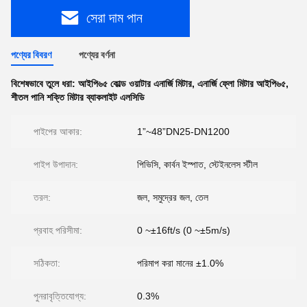
সেরা দাম পান
পণ্যের বিবরণ
পণ্যের বর্ণনা
বিশেষভাবে তুলে ধরা:
আইপি৬৫ কোল্ড ওয়াটার এনার্জি মিটার
,
এনার্জি ফ্লো মিটার আইপি৬৫
,
শীতল পানি শক্তি মিটার ব্যাকলাইট এলসিডি
পাইপের আকার:
1”~48”DN25-DN1200
পাইপ উপাদান:
পিভিসি, কার্বন ইস্পাত, স্টেইনলেস স্টীল
তরল:
জল, সমুদ্রের জল, তেল
প্রবাহ পরিসীমা:
0 ~±16ft/s (0 ~±5m/s)
সঠিকতা:
পরিমাপ করা মানের ±1.0%
পুনরাবৃত্তিযোগ্য:
0.3%