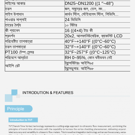
পাইপের আকার
DN25~DN1200 ((1 ′′~48")
তরল
জল, সমুদ্রের জল, তেল, মদ...
পাইপ উপাদান
কার্বন স্টিল, স্টেইনলেস স্টিল, পিভিসি...
পাওয়ার সাপ্লাই
24 ভিডিসি
তারের দৈর্ঘ্য
১০ মিটার
কী প্যানেল
16 ((4×4) টাচ কী
প্রদর্শন
20x2, আলফানিউমেরিক, ব্যাকলিট LCD
পরিবেষ্টিত তাপমাত্রা
40°F~+140°F ((0°C~60°C)
তরল তাপমাত্রা
32°F~+140°F ((0°C~60°C)
PT100 টেম্প.সেন্সর
32°F~257°F ((0°C~125°C)
পরিবেশে আর্দ্রতা
RH 0~95%, কোন ঘনীভবন নেই
ট্রান্সমিটারঃ আইপি৬৫
আইপি রেট
ট্রান্সডুসার: আইপি৬৮