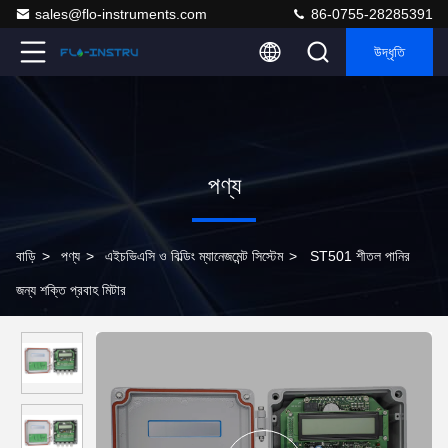
sales@flo-instruments.com
86-0755-28285391
উদ্ধৃতি
পণ্য
বাড়ি
>
পণ্য
>
এইচভিএসি ও বিল্ডিং ম্যানেজমেন্ট সিস্টেম
>
ST501 শীতল পানির
জন্য শক্তি প্রবাহ মিটার