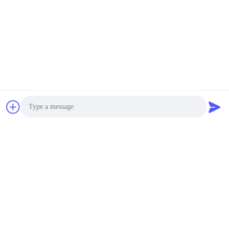
আল্ট্রাসোনিক বিটিইউ মিটার
জল প্রবাহ মনিটর
কম্প্যাক্ট আল্ট্রাসোনিক ফ্লোমমেট
যোগাযোগ
যোগাযোগ:
টেলিফোন:
86-0755-28285391
এখনই যোগাযোগ করুন
Photo
Video Call
আমাদের মেইল করুন
Audio Call