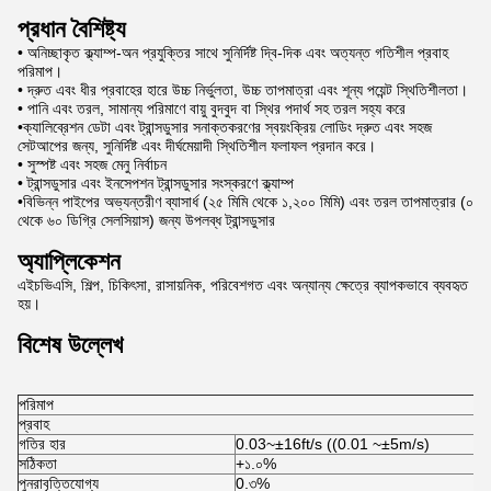
প্রধান বৈশিষ্ট্য
• অনিচ্ছাকৃত ক্ল্যাম্প-অন প্রযুক্তির সাথে সুনির্দিষ্ট দ্বি-দিক এবং অত্যন্ত গতিশীল প্রবাহ
পরিমাপ।
• দ্রুত এবং ধীর প্রবাহের হারে উচ্চ নির্ভুলতা, উচ্চ তাপমাত্রা এবং শূন্য পয়েন্ট স্থিতিশীলতা।
• পানি এবং তরল, সামান্য পরিমাণে বায়ু বুদবুদ বা স্থির পদার্থ সহ তরল সহ্য করে
•ক্যালিব্রেশন ডেটা এবং ট্রান্সডুসার সনাক্তকরণের স্বয়ংক্রিয় লোডিং দ্রুত এবং সহজ
সেটআপের জন্য, সুনির্দিষ্ট এবং দীর্ঘমেয়াদী স্থিতিশীল ফলাফল প্রদান করে।
• সুস্পষ্ট এবং সহজ মেনু নির্বাচন
• ট্রান্সডুসার এবং ইনসেপশন ট্রান্সডুসার সংস্করণে ক্ল্যাম্প
•বিভিন্ন পাইপের অভ্যন্তরীণ ব্যাসার্ধ (২৫ মিমি থেকে ১,২০০ মিমি) এবং তরল তাপমাত্রার (০
থেকে ৬০ ডিগ্রি সেলসিয়াস) জন্য উপলব্ধ ট্রান্সডুসার
অ্যাপ্লিকেশন
এইচভিএসি, শিল্প, চিকিৎসা, রাসায়নিক, পরিবেশগত এবং অন্যান্য ক্ষেত্রে ব্যাপকভাবে ব্যবহৃত
হয়।
বিশেষ উল্লেখ
পরিমাপ
প্রবাহ
গতির হার
0.03~±16ft/s ((0.01 ~±5m/s)
সঠিকতা
+১.০%
পুনরাবৃত্তিযোগ্য
0.৩%