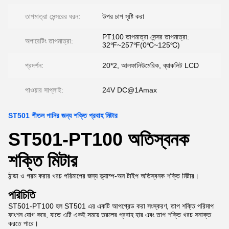
তাপমাত্রা সেন্সরের ধরন:
উপর চাপ সৃষ্টি করা
PT100 তাপমাত্রা সেন্সর তাপমাত্রা:
অপারেটিং তাপমাত্রা:
32℉~257℉(0℃~125℃)
প্রদর্শন:
20*2, আলফানিউমেরিক, ব্যাকলিট LCD
পাওয়ার সাপ্লাই:
24V DC@1Amax
ST501 শীতল পানির জন্য শক্তি প্রবাহ মিটার
ST501-PT100 অতিস্বনক
শক্তি মিটার
ঠান্ডা ও গরম করার খরচ পরিমাপের জন্য ক্ল্যাম্প-অন টাইপ অতিস্বনক শক্তি মিটার।
পরিচিতি
ST501-PT100 হল ST501 এর একটি আপগ্রেড করা সংস্করণ, তাপ শক্তি পরিমাপ
ফাংশন যোগ করে, যাতে এটি একই সময়ে তরলের প্রবাহ হার এবং তাপ শক্তি খরচ সনাক্ত
করতে পারে।