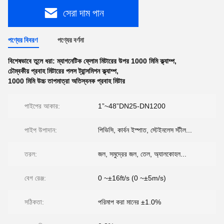
সেরা দাম পান
পণ্যের বিবরণ
পণ্যের বর্ণনা
বিশেষভাবে তুলে ধরা:
ম্যাগনেটিক ফ্লোম মিটারের উপর 1000 মিমি ক্ল্যাম্প
,
চৌম্বকীয় প্রবাহ মিটারের পলস ট্রান্সমিশন ক্ল্যাম্প
,
1000 মিমি উচ্চ তাপমাত্রা অতিস্বনক প্রবাহ মিটার
পাইপের আকার:
1”~48”DN25-DN1200
পাইপ উপাদান:
পিভিসি, কার্বন ইস্পাত, স্টেইনলেস স্টীল...
তরল:
জল, সমুদ্রের জল, তেল, অ্যালকোহল...
বেগ রেঞ্জ:
0 ~±16ft/s (0 ~±5m/s)
সঠিকতা:
পরিমাপ করা মানের ±1.0%