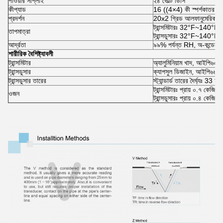
পাওয়ার সাপ্লাই
২৪ ভোল্ট ডিসি
কীপ্যাড
16 ((4×4) কী স্পর্শকাতর কর্ম 
প্রদর্শন
20x2 গ্রিড আলফানুমেরিক,
ট্রান্সমিটারঃ 32°F~140°
তাপমাত্রা
ট্রান্সডুসারঃ 32°F~140°
আর্দ্রতা
৯৯% পর্যন্ত RH, অ-কন্ডেনসি
শারীরিক বৈশিষ্ট্যাবলী
ট্রান্সমিটার
অ্যালুমিনিয়াম খাদ, আইপি৬৫।
ট্রান্সডুসার
ক্যাপসুল ডিজাইন, আইপি৬৮।
ট্রান্সডুসার তারের
স্ট্যান্ডার্ড তারের দৈর্ঘ্যঃ 33 
ট্রান্সমিটারঃ প্রায় ০.৭ কেজি;
ওজন
ট্রান্সডুসারঃ প্রায় ০.৪ কেজি