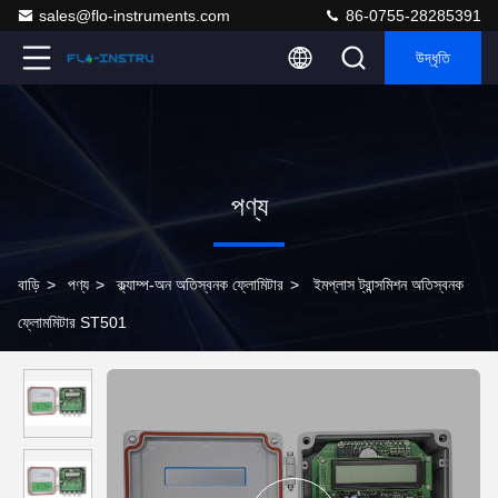
sales@flo-instruments.com
86-0755-28285391
উদ্ধৃতি
পণ্য
বাড়ি
>
পণ্য
>
ক্ল্যাম্প-অন অতিস্বনক ফ্লোমিটার
>
ইমপ্লাস ট্রান্সমিশন অতিস্বনক
ফ্লোমমিটার ST501