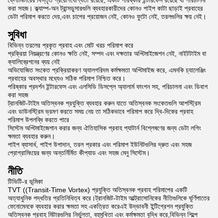
ফ্লোমিটারের বিস্তৃত প্রয়োগযোগ্যতা রয়েছে, একটি পরিষ্কার ইন্টারফেস রয়েছে যা পরিচালনা
করা সহজ। ক্ল্যাম্প-অন ট্রান্সডুসারগুলি ব্যবহারকারীদের কোনও পাইপ কাটা ছাড়াই প্রবাহের
ডেটা পরিমাপ করতে দেয়,এবং চাপের প্রয়োজন নেই, কোনও ফুটো নেই, তরলগুলির ক্ষয় নেই।
সুবিধা
বিভিন্ন তরলের প্রকৃত প্রবাহ এবং মোট খরচ পরিমাপ করে
প্রক্রিয়া নিয়ন্ত্রণের কোনও ক্ষতি নেই, সম্পদ এবং দক্ষতার অপ্টিমাইজেশন নেই, নাইটটাইম বা
ক্যালিব্রেশনের ব্যয় নেই
অভিযোজিত সংকেত প্রক্রিয়াকরণ অ্যালগরিদম কর্মক্ষমতা অপ্টিমাইজ করে, এমনকি চ্যালেঞ্জিং
প্রবাহের অবস্থার মধ্যেও সঠিক পরিমাপ নিশ্চিত করে।
পরিষ্কার প্রদর্শন ইন্টারফেস এবং এলসিডি ডিসপ্লে অ্যালার্ম ফাংশন সহ, পরিচালনা এবং ডিবাগ
করা সহজ
ট্রানজিট-টাইম অতিস্বনক প্রযুক্তি ব্যবহার করুন যাতে অতিস্বনক সংকেতগুলি আপস্ট্রিম
এবং ডাউনস্ট্রিম ভ্রমণ করতে সময় নেয় তা সঠিকভাবে পরিমাপ করে দ্বি-দিকের প্রবাহ
পরিমাপ উপলব্ধি করতে পারে
সিস্টেম অপ্টিমাইজেশান করার জন্য ঐতিহাসিক প্রবাহ প্যাটার্ন বিশ্লেষণের জন্য ডেটা লগিং
ক্ষমতা ব্যবহার করুন।
পাইপ ব্যাসার্ধ, পাইপ উপাদান, তরল প্রকার এবং পরিমাপ ইউনিটগুলির দ্রুত এবং সহজ
প্রোগ্রামিংয়ের জন্য অন্তর্নির্মিত কীপ্যাড এবং সহজ মেনু সিস্টেম।
নীতি
টিভিটি-র ভূমিকা
TVT ((Transit-Time Vortex) প্রযুক্তি অতিস্বনক প্রবাহ পরিমাপের একটি
অত্যাধুনিক পদ্ধতির প্রতিনিধিত্ব করে।ট্রানজিট-টাইম আল্ট্রাসোনিকের নীতিগুলিকে ঘূর্ণিপাতের
ফেনোমেনকে ব্যবহার করার ক্ষমতা সহ একত্রিত করেএই উদ্ভাবনী ইন্টিগ্রেশন প্রযুক্তি
অতিস্বনক প্রবাহ মিটারগুলির নির্ভুলতা, বহুমুখিতা এবং কর্মক্ষমতা বৃদ্ধি করে,বিভিন্ন শিল্পে