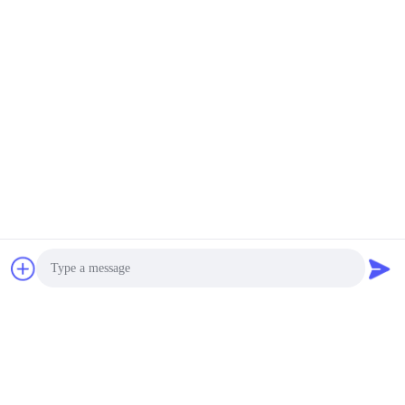
ভিডিও
ভিডিও
আল্ট্রাসোনিক ফ্লোমিটার ST501
সমুদ্রের জলের জন্য অতিস্বনক
প্রবাহমাপক প্রয়োগ
সেরা দাম পান
সেরা দাম পান
Flo-Instruments Co., Ltd
Photo
sales@flo-instruments.com