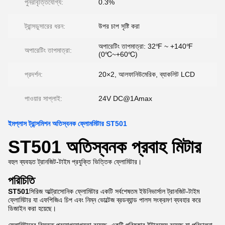
পুনরাবৃত্তিযোগ্য:
0.3%
ট্রান্সডুসারের ধরন:
উপর চাপ সৃষ্টি করা
অপারেটিং তাপমাত্রা: 32℉ ~ +140℉
অপারেটিং তাপমাত্রা:
(0℃~+60℃)
প্রদর্শন:
20×2, আলফানিউমেরিক, ব্যাকলিট LCD
পাওয়ার সাপ্লাই:
24V DC@1Amax
ইমপ্লাস ট্রান্সমিশন অতিস্বনক ফ্লোমমিটার ST501
ST501 অতিস্বনক প্রবাহ মিটার
বহুল ব্যবহৃত ট্রানজিট-টাইম প্রযুক্তি ভিত্তিক ফ্লোমিটার।
পরিচিতি
ST501
সিরিজ আল্ট্রাসোনিক ফ্লোমিটার একটি সর্বশেষতম ইউনিভার্সাল ট্রানজিট-টাইম
ফ্লোমিটার যা এফপিজিএ চিপ এবং নিম্ন ভোল্টেজ ব্রডব্যান্ড পালস সংক্রমণ ব্যবহার করে
ডিজাইন করা হয়েছে।