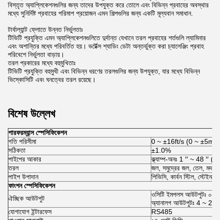
বিস্তৃত অ্যাপ্লিকেশনগুলির জন্য তাদের উপযুক্ত করে তোলে এবং বিভিন্ন প্রবাহের অবস্থার
মধ্যে সুনির্দিষ্ট প্রবাহের পরিমাপ প্রয়োজন এমন শিল্পগুলির জন্য একটি মূল্যবান সমাধান.
টার্বাল্যান্ট ফ্লোতে উন্নত নির্ভুলতাঃ
টিভিটি প্রযুক্তি এমন অ্যাপ্লিকেশনগুলিতে দুর্দান্ত যেখানে তরল প্রবাহের শর্তগুলি ল্যামিনার
এবং অশান্তির মধ্যে পরিবর্তিত হয়। ভর্টেক্স শ্যাডিং ডেটা অন্তর্ভুক্ত করা চ্যালেঞ্জিং প্রবাহ
পরিবেশে নির্ভুলতা বাড়ায়।
তরল প্রকারের মধ্যে বহুমুখিতাঃ
টিভিটি প্রযুক্তি বহুমুখী এবং বিভিন্ন ধরণের তরলগুলির জন্য উপযুক্ত, যার মধ্যে বিভিন্ন
ভিস্কোসিটি এবং ঘনত্বের তরল রয়েছে।
বিশেষ উল্লেখ
পারফরম্যান্স স্পেসিফিকেশন
গতি পরিসীমা
0 ~ ±16ft/s (0 ~ ±5m/s
সঠিকতা
±1.0%
পাইপের আকার
ক্ল্যাম্প-অনঃ 1 ′′ ~ 48 ′′ (
তরল
জল, সমুদ্রের জল, তেল, মদ...
পাইপ উপাদান
পিভিসি, কার্বন স্টিল, স্টেইনলেস
ফাংশন স্পেসিফিকেশন
ওসিটি ইমপলস আউটপুটঃ ০-৫০
ঐচ্ছিক আউটপুট
অ্যানালগ আউটপুটঃ 4 ~ 20
যোগাযোগ ইন্টারফেস
RS485