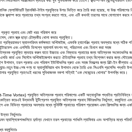
রদর্শন নির্বাচনগুলি সরঞ্জামগুলি ব্যবহার করা খুব সুবিধাজনক করে তোলে। ক্ল্যাম্প-অন ট্রান্সডুসারগু
িক ফ্লোমিটারটি ট্রানজিট-টাইম প্রযুক্তির উপর ভিত্তি করে তৈরি করা হয়েছে, যা উচ্চ পরিমাপের নির
িকে ক্ল্যাম্প করে প্রবাহের তথ্য সংগ্রহ করতে পারে, এবং এটি কখনই তরলের সাথে যোগাযোগ করবে না
র প্রকৃত প্রবাহ এবং মোট খরচ পরিমাপ করে
সেস, কোন স্ক্রু ছাড়া চৌম্বকীয় খোলা কভার প্রযুক্তি।
্রক্রিয়াকরণ অ্যালগরিদম কর্মক্ষমতা অপ্টিমাইজ, এমনকি চ্যালেঞ্জিং প্রবাহ অবস্থার মধ্যে সঠিক পর
ন ইন্টারফেস এবং এলসিডি ডিসপ্লে অ্যালার্ম ফাংশন সহ, পরিচালনা এবং ডিবাগ করা সহজ
িস্বনক প্রযুক্তি ব্যবহার করুন যাতে উচ্চতর এবং নিম্নতর প্রবাহের জন্য অতিস্বনক সংকেতগুলির জ
 জি এসডি কার্ড এবং সিস্টেম অপ্টিমাইজেশান করতে ঐতিহাসিক প্রবাহ তথ্য বিশ্লেষণ করার জন্য স্টো
পাইপ উপাদান, তরল প্রকার এবং পরিমাপ ইউনিটগুলির দ্রুত এবং সহজ বিকল্পের জন্য বিল্ট-ইন কীপ্যাড 
ন্ড-নতুন উচ্চ-শেষ পণ্য যা অ্যালুমিনিয়াম খাদ উপাদান থেকে তৈরি এবং সিএনসি প্রসেসিং পদ্ধতি উপলব্ধ
োলার প্রযুক্তি গ্রহণএই ধরনের সুবিধাজনক নকশা সত্যিই "এক সেকেন্ডের খোলার" উপলব্ধি করে।
ime Vortex) প্রযুক্তি অতিস্বনক প্রবাহ পরিমাপের একটি অত্যাধুনিক পদ্ধতির প্রতিনিধিত্ব করে।
ত্রিত করেএই উদ্ভাবনী ইন্টিগ্রেশন প্রযুক্তি অতিস্বনক প্রবাহ মিটারগুলির নির্ভুলতা, বহুমুখিতা এবং ক
 এবং বিভিন্ন প্রবাহের অবস্থার মধ্যে সুনির্দিষ্ট প্রবাহের পরিমাপ প্রয়োজন এমন শিল্পগুলির জন্য একট
ে উন্নত নির্ভুলতাঃ
এমন অ্যাপ্লিকেশনগুলিতে দুর্দান্ত যেখানে তরল প্রবাহের শর্তগুলি ল্যামিনার এবং অশান্তির মধ্যে পরিবর্তিত
যে বহুমুখিতাঃ