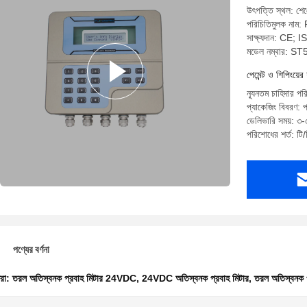
উৎপত্তি স্থল: শেঞ্
পরিচিতিমুলক নাম:
সাক্ষ্যদান: CE;
মডেল নম্বার: S
পেমেন্ট ও শিপিংয়ের 
ন্যূনতম চাহিদার পর
প্যাকেজিং বিবরণ: প
ডেলিভারি সময়: ৩-৫
পরিশোধের শর্ত: টি/
পণ্যের বর্ণনা
ধরা:
তরল অতিস্বনক প্রবাহ মিটার 24VDC
,
24VDC অতিস্বনক প্রবাহ মিটার
,
তরল অতিস্বনক প্