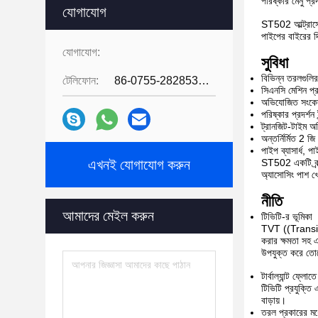
পরিষ্কার মেনু প্
যোগাযোগ
ST502 আল্ট্রাসোন
পাইপের বাইরের দ
যোগাযোগ:
সুবিধা
বিভিন্ন তরলগুলি
টেলিফোন:
86-0755-28285391
সিএনসি মেশিন প্র
অভিযোজিত সংকেত প
পরিষ্কার প্রদর্শ
ট্রানজিট-টাইম অত
অন্তর্নির্মিত 2
পাইপ ব্যাসার্ধ, 
এখনই যোগাযোগ করুন
ST502 একটি ব্র্যা
অ্যাসোসিং পাশ খ
নীতি
আমাদের মেইল করুন
টিভিটি-র ভূমিকা
TVT ((Transit-T
করার ক্ষমতা সহ এক
উপযুক্ত করে তোলে
টার্বাল্যান্ট ফ্লোত
টিভিটি প্রযুক্তি 
বাড়ায়।
তরল প্রকারের মধ্