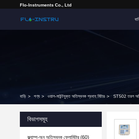
Flo-Instruments Co., Ltd
বাড
বাড়ি
>
পণ্য
>
ওয়াল-মাউন্টযুক্ত অতিস্বনক প্রবাহ মিটার
>
ST502 তরল অতিস
বিভাগসমূহ
ক্ল্যাম্প-অন অতিস্বনক ফ্লোমিটার
(60)