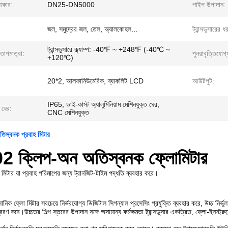
আকার:
DN25-DN5000
পাইপ উপাদান:
জল, সমুদ্রের জল, তেল, অ্যালকোহল...
ট্রান্সডুসারের ধ
ট্রান্সডুসারে ক্ল্যাম্প: -40℉ ~ +248℉ (-40℃ ~
তাপমাত্রা:
পুনরাবৃত্তিযোগ্
+120℃)
20*2, আলফানিউমেরিক, ব্যাকলিট LCD
আউটপুট:
IP65, ডাই-কাস্ট অ্যালুমিনিয়াম মেশিনযুক্ত ঘের,
র ঘের:
CNC মেশিনযুক্ত
স্বনক প্রবাহ মিটার
 ক্লিপ-অন অতিস্বনক ফ্লোমিটার
মিটার যা প্রবাহ পরিমাপের জন্য ট্রানজিট-টাইম পদ্ধতি ব্যবহার করে।
িক ফ্লো মিটার সবচেয়ে নির্ভরযোগ্য ডিজিটাল সিগন্যাল প্রসেসিং প্রযুক্তি ব্যবহার করে, উচ্চ নির
রেরণ করে।উচ্চতর শিল্প স্তরের উপাদান সঙ্গে অসামান্য কর্মক্ষমতা ট্রান্সডুসার একত্রিত, ফ্লো-ইনস্ট্র