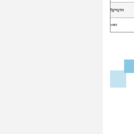
ট্রান্সডুসার
ওজন