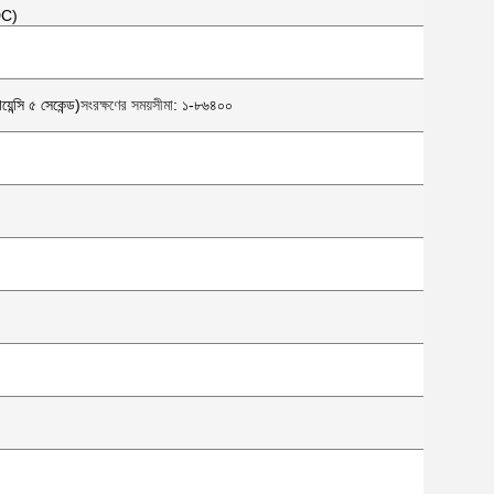
DC)
েন্সি ৫ সেকেন্ড)
সংরক্ষণের সময়সীমা
: ১-৮৬৪০০