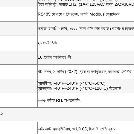
রিলে আউটপুটঃ সর্বোচ্চ 1Hz, (1A@125VAC অথবা 2A@30V
RS485 যোগাযোগ ইন্টারফেস, সমর্থন Modbus প্রোটোকল
সর্বোচ্চ রেকর্ডঃ ২ জিবি, ১০০০ দিনের বেশি কাজ করছে (পরিমাণের ফ্রিকোয়
২৪ ভোল্ট ডিসি
16 হালকা স্পর্শকাতর কী
40 অক্ষর, 2 লাইন (20×2) গ্রিড আলফানুমেরিক, ব্যাকলিট এলসিডি
ট্রান্সমিটার: -40°F~140°F (-40°C~60°C)
ট্রান্সডুসারঃ -40°F~248°F (-40°C~120°C) স্ট্যান্ডার্ড
৯৯% পর্যন্ত RH, অ-কন্ডেনসিং
বলী
ডাই-কাস্ট অ্যালুমিনিয়াম, আইপি 65, সিএনসি মেশিনযুক্ত