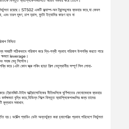
লি ইউনিটটিকে বিস্তৃত অ্যাপ্লিকেশনগুলিতে আরও নমনীয় করে তোলে।
্ভুলতা রয়েছে। ST502 একটি ক্ল্যাম্প-অন ট্রান্সডুসার ব্যবহার করে,যা কেবল
, এবং তরল দূষণ, চাপ হ্রাস, ফুটো ইত্যাদির কারণ হবে না
িমাপ নিশ্চিত
ন্য সময়টি সঠিকভাবে পরিমাপ করে দ্বি-পন্থী প্রবাহ পরিমাপ উপলব্ধি করতে পারে
রেজ ক্ষমতা leverage।
এবং সহজ মেনু সিস্টেম।
ি করে।এটা কোন স্ক্রু লকিং ছাড়া শিল্প নেতৃস্থানীয় সম্পূর্ণ সিল লোহা-
ট্রানজিট-টাইম আল্ট্রাসোনিকের নীতিগুলিকে ঘূর্ণিপাতের ফেনোমেনকে ব্যবহার
র্মক্ষমতা বৃদ্ধি করে,বিভিন্ন শিল্পে বিস্তৃত অ্যাপ্লিকেশনগুলির জন্য তাদের
ি মূল্যবান সমাধান.
 হয়। ভর্টেক্স শ্যাডিং ডেটা অন্তর্ভুক্ত করা চ্যালেঞ্জিং প্রবাহ পরিবেশে নির্ভুলতা