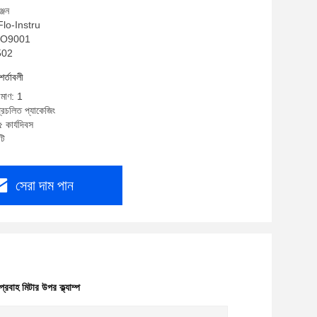
জেন
 Flo-Instru
 ISO9001
T502
শর্তাবলী
িমাণ: 1
্রচলিত প্যাকেজিং
 কার্যদিবস
টি
সেরা দাম পান
রবাহ মিটার উপর ক্ল্যাম্প