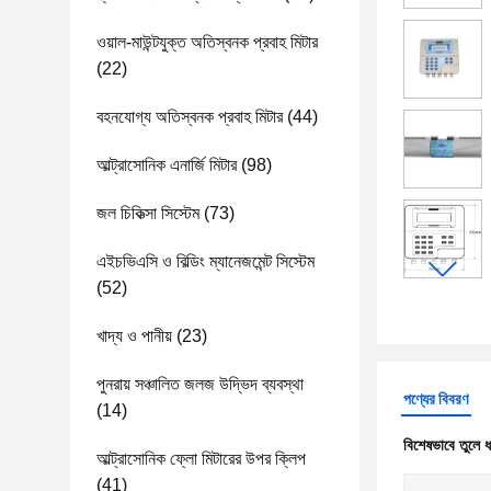
ওয়াল-মাউন্টযুক্ত অতিস্বনক প্রবাহ মিটার
(22)
বহনযোগ্য অতিস্বনক প্রবাহ মিটার
(44)
আল্ট্রাসোনিক এনার্জি মিটার
(98)
জল চিকিত্সা সিস্টেম
(73)
এইচভিএসি ও বিল্ডিং ম্যানেজমেন্ট সিস্টেম
(52)
খাদ্য ও পানীয়
(23)
পুনরায় সঞ্চালিত জলজ উদ্ভিদ ব্যবস্থা
পণ্যের বিবরণ
(14)
বিশেষভাবে তুলে 
আল্ট্রাসোনিক ফ্লো মিটারের উপর ক্লিপ
(41)