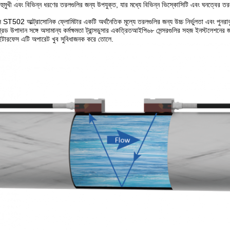
 বহুমুখী এবং বিভিন্ন ধরণের তরলগুলির জন্য উপযুক্ত, যার মধ্যে বিভিন্ন ভিস্কোসিটি এবং ঘনত্বের ত
্টস ST502 আল্ট্রাসোনিক ফ্লোমিটার একটি অর্থনৈতিক মূল্যে তরলগুলির জন্য উচ্চ নির্ভুলতা এবং পুন
গ্রেড উপাদান সঙ্গে অসামান্য কর্মক্ষমতা ট্রান্সডুসার একত্রিতআইপি৬৮ সেন্সরগুলির সহজ ইনস্টলেশনের
ইন্টারফেস এটি অপারেট খুব সুবিধাজনক করে তোলে.