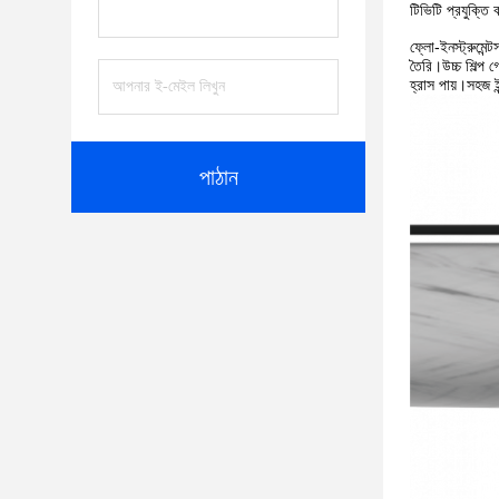
টিভিটি প্রযুক্তি
ফ্লো-ইনস্ট্রুমেন
তৈরি।উচ্চ শিল্প 
হ্রাস পায়।সহজ 
পাঠান