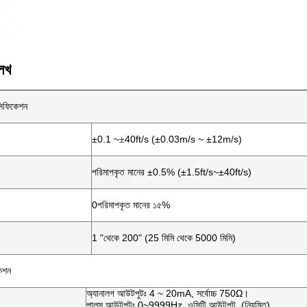
েখ
েসিফিকেশন
±0.1 ~
±
40ft/s (±0.03m/s ~ ±12m/s)
পরিমাপকৃত মানের ±0.5% (±1.5ft/s~±40ft/s)
0পরিমাপকৃত মানের ১৫%
1 "থেকে 200" (25 মিমি থেকে 5000 মিমি)
কেশন
অ্যানালগ আউটপুটঃ 4 ~ 20mA, সর্বোচ্চ 750Ω।
পালস আউটপুটঃ 0~9999Hz, ওসিটি আউটপুট, (নিয়মিত)