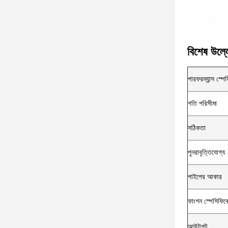
বিশেষ উল্ল
পারফরম্যান্স স্প
গতি পরিসীমা
সঠিকতা
পুনরাবৃত্তিযোগ্য
পাইপের আকার
ফাংশন স্পেসিফি
আউটপুট