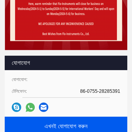
যোগাযোগ
যোগাযোগ:
টেলিফোন:
86-0755-28285391
এখনই যোগাযোগ করুন