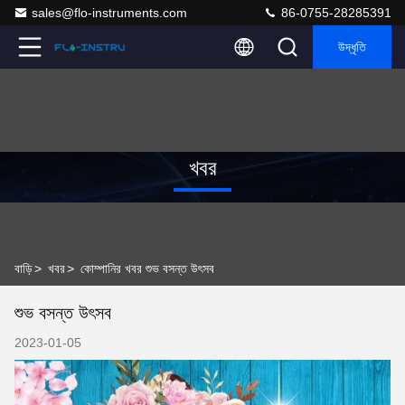
sales@flo-instruments.com
86-0755-28285391
উদ্ধৃতি
খবর
বাড়ি
>
খবর
>
কোম্পানির খবর শুভ বসন্ত উৎসব
শুভ বসন্ত উৎসব
2023-01-05