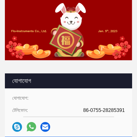
যোগাযোগ
যোগাযোগ:
টেলিফোন:
86-0755-28285391