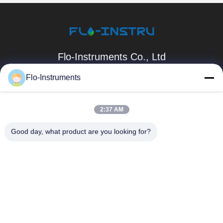
Flo-Instruments Co., Ltd
sales@flo-instruments.com
Flo-Instruments
86-0755-28285391
2:37 AM
১৫ তলা, বিল্ডিং এফ, বান্টিয়ান ইন্টারন্যাশনাল সেন্টার, নং ৫ হুয়ানচেং সাউথ রোড,
বান্টিয়ান স্ট্রিট, লংগাং জেলা, শেঞ্জেন, ৫১৮১২৯, চীন
Good day, what product are you looking for?
চীন ভালো মানের ক্ল্যাম্প-অন অতিস্বনক ফ্লোমিটার সরবরাহকারী। কপিরাইট ©
2022-2026 flo-instruments.com সমস্ত অধিকার সংরক্ষিত।