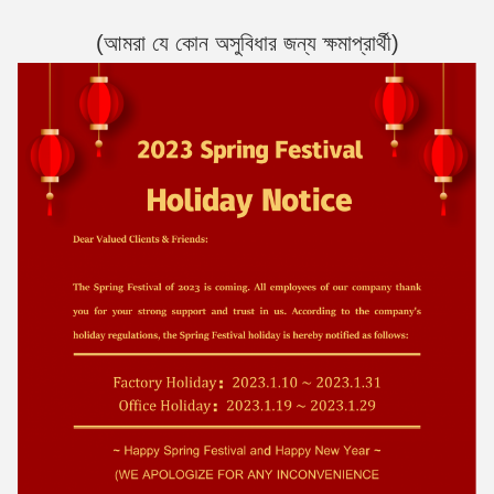
(আমরা যে কোন অসুবিধার জন্য ক্ষমাপ্রার্থী)