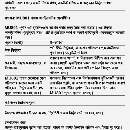
কার্যকরী দক্ষতার জন্য একটি নির্ভরযোগ্য, নন-ইনট্রুসিভ এবং অত্যন্ত নির্ভুল সমাধান
প্রয়োজন।
সমাধান: MU801 প্লাস আলট্রাসনিক ফ্লোমিটার
MU801 প্লাস এই চ্যালেঞ্জগুলি সমাধান করার জন্য তৈরি করা হয়েছে। এর উন্নত
আলট্রাসনিক প্রযুক্তির সাথে, এটি মাধ্যমটিকে স্পর্শ না করেই ব্যতিক্রমী পারফরম্যান্স সরবরাহ
করে।
প্রধান বৈশিষ্ট্য
উপকারিতা
±0.5%
নির্ভুলতা, যা কঠোর পরিমাপের প্রয়োজনীয়তা
উচ্চ নির্ভুলতা
পূরণ করে।
নন-কন্টাক্ট পরিমাপ
তরলের জন্য আদর্শ, যা নিরাপত্তা নিশ্চিত করে এবং ক্ষয়
ক্ষয়কারী, সহজে জ্বলনযোগ্য, বা
কমায়।
বহুমুখী অ্যাপ্লিকেশন
জল এবং বর্জ্য জল থেকে শুরু
বিপজ্জনক
করে তেল, রাসায়নিক এবং পানীয় পর্যন্ত বিস্তৃত তরল
পরিমাপ করে।
MU801 প্লাস যেকোনো ফ্লো
ফলাফল: নিরাপত্তা এবং নির্ভরযোগ্যতা বৃদ্ধি
একটি প্রধান
পরিমাপের কাজের জন্য একটি
রাসায়নিক প্ল্যান্ট, যা অত্যন্ত ক্ষয়কারী তরল পদার্থের কারণে
পরিষ্কার, নির্ভুল এবং উদ্বেগ-
ঘন ঘন ফ্লো মিটার ব্যর্থতা নিয়ে সমস্যায় ছিল, তারা
মুক্ত সমাধান সরবরাহ করে।
MU801 প্লাস স্থাপন করেছে।
পরিমাপের নির্ভরযোগ্যতা
উল্লেখযোগ্যভাবে উন্নত হয়েছে, স্থিতিশীল এবং নির্ভুল ডেটা সরবরাহ করে।
রক্ষণাবেক্ষণ খরচ
উল্লেখযোগ্যভাবে হ্রাস করা হয়েছে, কারণ নন-কন্টাক্ট ডিজাইন পরিধান এবং টিয়ার দূর করে।