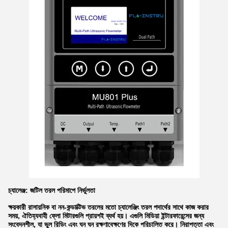
চ্যালেঞ্জ: জটিল তরল পরিমাপে নির্ভুলতা
ক্ষয়কারী রাসায়নিক বা নন-কন্ডাক্টিভ তরলের মতো চ্যালেঞ্জিং তরল পদার্থের সাথে কাজ করার
সময়, ঐতিহ্যবাহী ফ্লো মিটারগুলি প্রায়শই ব্যর্থ হয়। এগুলি মিডিয়া ইন্টারফারেন্সের জন্য
সংবেদনশীল, যা ভুল রিডিং এবং ঘন ঘন রক্ষণাবেক্ষণের দিকে পরিচালিত করে। নিরাপত্তা এবং